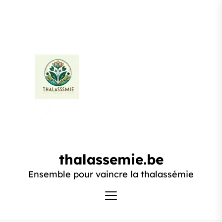
Passer
au
contenu
thalassemie.be
thalassemie.be
Ensemble pour vaincre la thalassémie