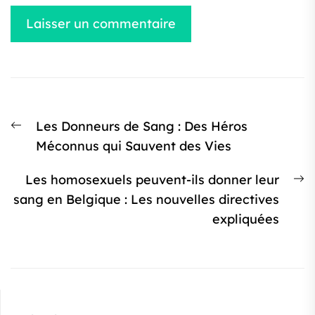
Navigation
Article
Les Donneurs de Sang : Des Héros
de
précédent
Méconnus qui Sauvent des Vies
l’article
:
Ar
Les homosexuels peuvent-ils donner leur
s
sang en Belgique : Les nouvelles directives
:
expliquées