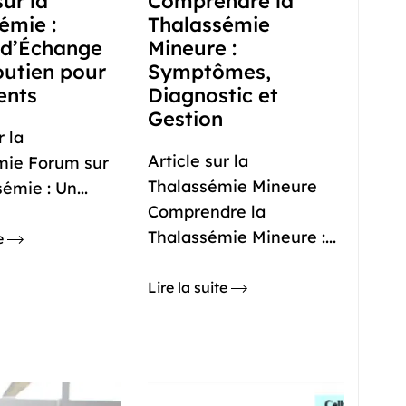
ur la
Comprendre la
émie :
Thalassémie
 d’Échange
Mineure :
outien pour
Symptômes,
ents
Diagnostic et
Gestion
 la
Article sur la
mie Forum sur
Thalassémie Mineure
émie : Un...
Comprendre la
Thalassémie Mineure :...
te
Lire la suite