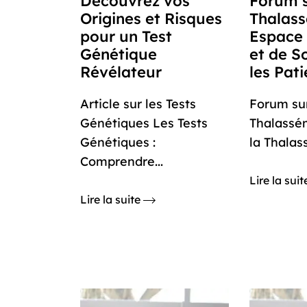
Découvrez vos
Forum s
Origines et Risques
Thalass
pour un Test
Espace
Génétique
et de S
Révélateur
les Pati
Article sur les Tests
Forum sur
Génétiques Les Tests
Thalassé
Génétiques :
la Thalass
Comprendre...
Lire la sui
Lire la suite