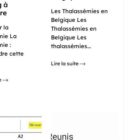
g à
Les Thalassémies en
re
Belgique Les
r la
Thalassémies en
mie La
Belgique Les
ie :
thalassémies...
re cette
Lire la suite
te