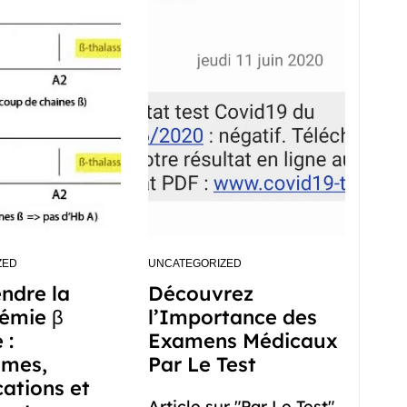
ZED
UNCATEGORIZED
ndre la
Découvrez
émie β
l’Importance des
 :
Examens Médicaux
mes,
Par Le Test
ations et
Article sur "Par Le Test"