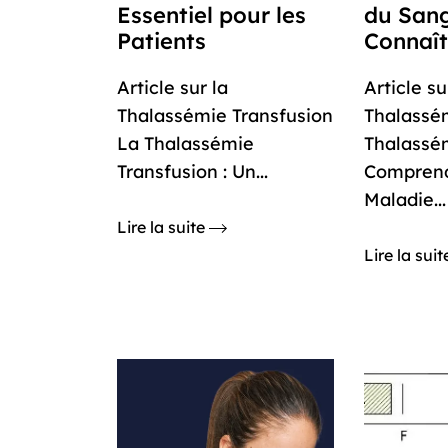
Essentiel pour les
du San
Patients
Connaît
Article sur la
Article su
Thalassémie Transfusion
Thalassé
La Thalassémie
Thalassém
Transfusion : Un...
Comprend
Maladie...
Lire la suite
Lire la sui