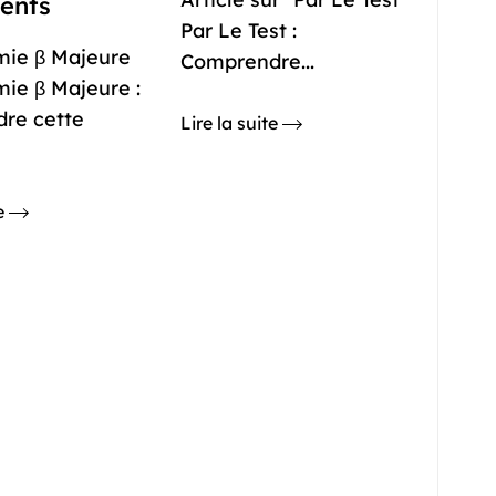
ents
Par Le Test :
mie β Majeure
Comprendre...
ie β Majeure :
re cette
Lire la suite
te