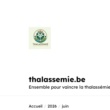
Passer
au
contenu
thalassemie.be
thalassemie.be
Ensemble pour vaincre la thalassémi
Accueil
2026
juin