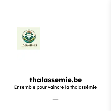
Passer
au
contenu
thalassemie.be
thalassemie.be
Ensemble pour vaincre la thalassémie