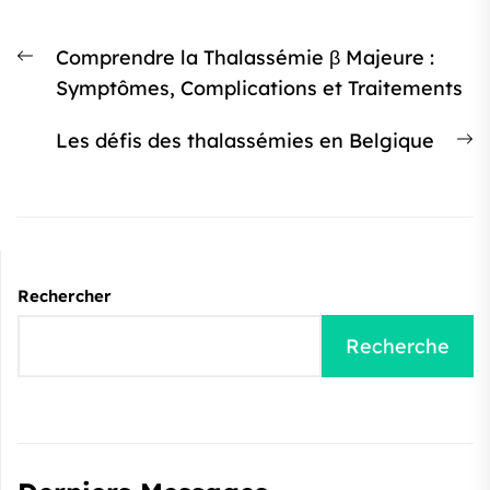
Navigation
Article
Comprendre la Thalassémie β Majeure :
de
précédent
Symptômes, Complications et Traitements
l’article
:
Ar
Les défis des thalassémies en Belgique
s
:
Rechercher
Recherche