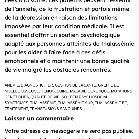
liées à la santé. Les patients peuvent ressentir
de l’anxiété, de la frustration et parfois même
de la dépression en raison des limitations
imposées par leur condition médicale. Il est
essentiel d’offrir un soutien psychologique
adapté aux personnes atteintes de thalassémie
pour les aider à faire face à ces défis
émotionnels et à maintenir une bonne qualité
de vie malgré les obstacles rencontrés.
ANÉMIE
,
DIAGNOSTIC
,
FER
,
GESTION DE LA SANTÉ
,
GREFFE DE
MOELLE OSSEUSE
,
HÉMOGLOBINE
,
MALADIE GÉNÉTIQUE
,
MUTATIONS
GÉNÉTIQUES
,
QUALITÉ DE VIE
,
SOUTIEN PSYCHOSOCIAL
,
SYMPTÔMES
,
THALASSÉMIE
,
THALASSÉMIE SUR
,
THALASSEMIE.BE
,
TRAITEMENT
,
TRANSFUSIONS SANGUINES
Laisser un commentaire
Votre adresse de messagerie ne sera pas publiée.