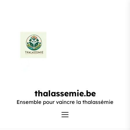
Passer
au
contenu
thalassemie.be
thalassemie.be
Ensemble pour vaincre la thalassémie