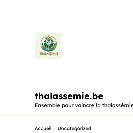
Passer
au
contenu
thalassemie.be
thalassemie.be
Ensemble pour vaincre la thalassémi
Accueil
Uncategorized