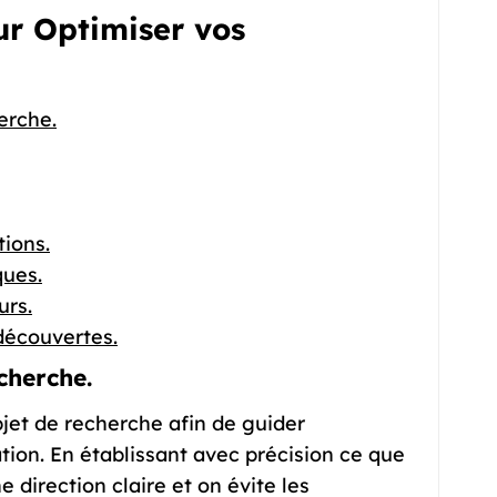
our Optimiser vos
erche.
tions.
ques.
urs.
 découvertes.
echerche.
objet de recherche afin de guider
tion. En établissant avec précision ce que
 direction claire et on évite les