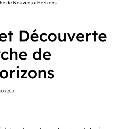
rche de Nouveaux Horizons
 et Découverte
rche de
orizons
GORIZED