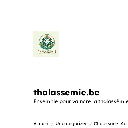
Passer
au
contenu
thalassemie.be
thalassemie.be
Ensemble pour vaincre la thalassémi
Accueil
Uncategorized
Chaussures Adap