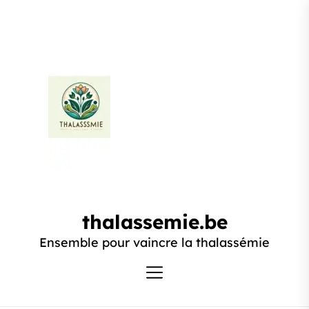
Passer
au
contenu
thalassemie.be
thalassemie.be
Ensemble pour vaincre la thalassémie