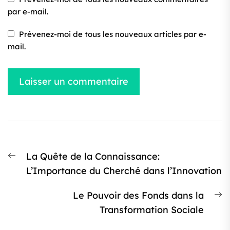
par e-mail.
Prévenez-moi de tous les nouveaux articles par e-
mail.
Navigation
Article
La Quête de la Connaissance:
de
précédent
L’Importance du Cherché dans l’Innovation
l’article
:
Ar
Le Pouvoir des Fonds dans la
s
Transformation Sociale
: