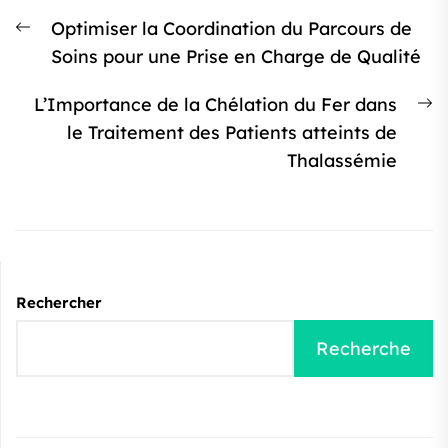
Navigation
Article
Optimiser la Coordination du Parcours de
de
précédent
Soins pour une Prise en Charge de Qualité
l’article
:
Ar
L’Importance de la Chélation du Fer dans
s
le Traitement des Patients atteints de
:
Thalassémie
Rechercher
Recherche