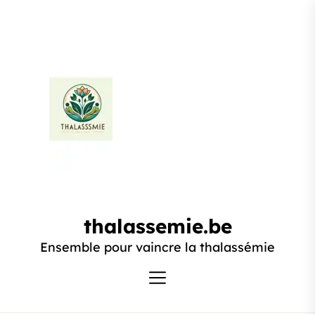
Passer
au
contenu
thalassemie.be
thalassemie.be
Ensemble pour vaincre la thalassémie