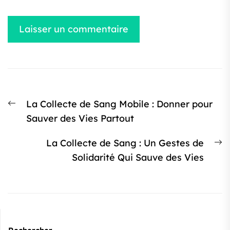
Navigation
Article
La Collecte de Sang Mobile : Donner pour
de
précédent
Sauver des Vies Partout
l’article
:
Ar
La Collecte de Sang : Un Gestes de
s
Solidarité Qui Sauve des Vies
: