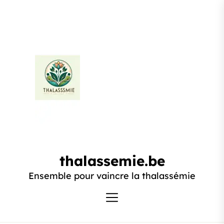
Passer
au
contenu
thalassemie.be
thalassemie.be
Ensemble pour vaincre la thalassémie