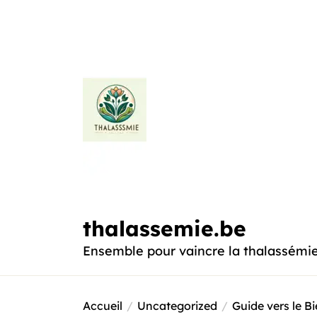
Passer
au
contenu
thalassemie.be
thalassemie.be
Ensemble pour vaincre la thalassémi
Accueil
Uncategorized
Guide vers le Bi