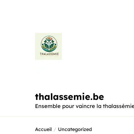
Passer
au
contenu
thalassemie.be
thalassemie.be
Ensemble pour vaincre la thalassémi
Accueil
Uncategorized