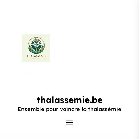
Passer
au
contenu
thalassemie.be
thalassemie.be
Ensemble pour vaincre la thalassémie