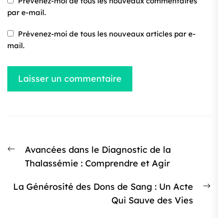
Prévenez-moi de tous les nouveaux commentaires
par e-mail.
Prévenez-moi de tous les nouveaux articles par e-
mail.
Navigation
Article
Avancées dans le Diagnostic de la
de
précédent
Thalassémie : Comprendre et Agir
l’article
:
Ar
La Générosité des Dons de Sang : Un Acte
s
Qui Sauve des Vies
: