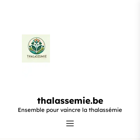
Passer
au
contenu
thalassemie.be
thalassemie.be
Ensemble pour vaincre la thalassémie