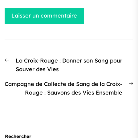
Navigation
Article
La Croix-Rouge : Donner son Sang pour
de
précédent
Sauver des Vies
l’article
:
Ar
Campagne de Collecte de Sang de la Croix-
s
Rouge : Sauvons des Vies Ensemble
:
Rechercher