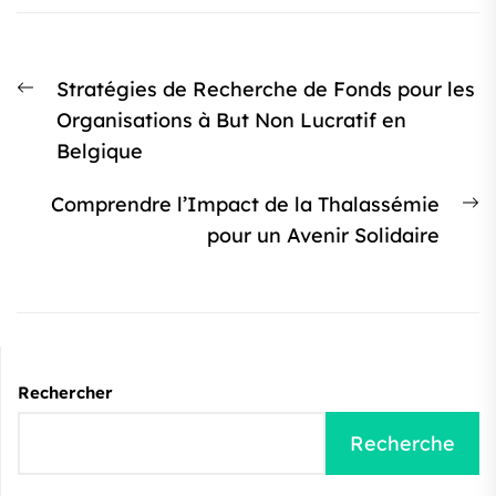
Navigation
Article
Stratégies de Recherche de Fonds pour les
de
précédent
Organisations à But Non Lucratif en
l’article
:
Belgique
Ar
Comprendre l’Impact de la Thalassémie
s
pour un Avenir Solidaire
:
Rechercher
Recherche