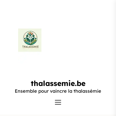
Passer
au
contenu
thalassemie.be
thalassemie.be
Ensemble pour vaincre la thalassémie