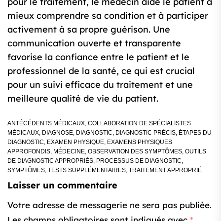
pour le traitement, le médecin aide le patient à
mieux comprendre sa condition et à participer
activement à sa propre guérison. Une
communication ouverte et transparente
favorise la confiance entre le patient et le
professionnel de la santé, ce qui est crucial
pour un suivi efficace du traitement et une
meilleure qualité de vie du patient.
ANTÉCÉDENTS MÉDICAUX
,
COLLABORATION DE SPÉCIALISTES
MÉDICAUX
,
DIAGNOSE
,
DIAGNOSTIC
,
DIAGNOSTIC PRÉCIS
,
ÉTAPES DU
DIAGNOSTIC
,
EXAMEN PHYSIQUE
,
EXAMENS PHYSIQUES
APPROFONDIS
,
MÉDECINE
,
OBSERVATION DES SYMPTÔMES
,
OUTILS
DE DIAGNOSTIC APPROPRIÉS
,
PROCESSUS DE DIAGNOSTIC
,
SYMPTÔMES
,
TESTS SUPPLÉMENTAIRES
,
TRAITEMENT APPROPRIÉ
Laisser un commentaire
Votre adresse de messagerie ne sera pas publiée.
Les champs obligatoires sont indiqués avec
*