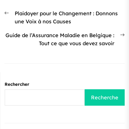
Navigation
Article
Plaidoyer pour le Changement : Donnons
de
précédent
une Voix à nos Causes
l’article
:
Ar
Guide de l’Assurance Maladie en Belgique :
s
Tout ce que vous devez savoir
:
Rechercher
Recherche