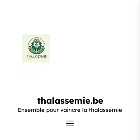
Passer
au
contenu
thalassemie.be
thalassemie.be
Ensemble pour vaincre la thalassémie