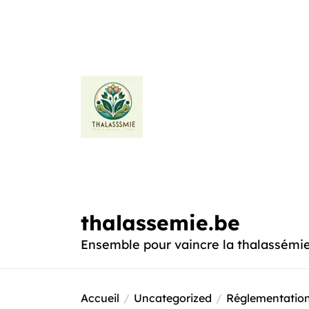
Passer
au
contenu
thalassemie.be
thalassemie.be
Ensemble pour vaincre la thalassémi
Accueil
Uncategorized
Réglementation 