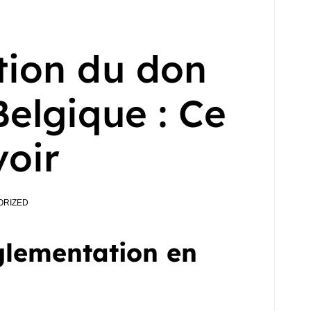
ion du don
elgique : Ce
voir
ORIZED
glementation en