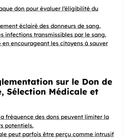
que don pour évaluer l’éligibilité du
tement éclairé des donneurs de sang.
s infections transmissibles par le sang.
té en encourageant les citoyens à sauver
glementation sur le Don de
, Sélection Médicale et
à la fréquence des dons peuvent limiter la
s potentiels.
le peut parfois être perçu comme intrusif