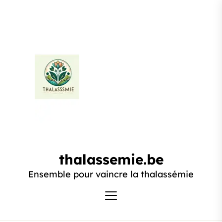
Passer
au
contenu
thalassemie.be
thalassemie.be
Ensemble pour vaincre la thalassémie