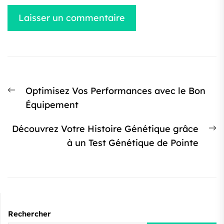
Navigation
Article
Optimisez Vos Performances avec le Bon
de
précédent
Équipement
l’article
:
Ar
Découvrez Votre Histoire Génétique grâce
s
à un Test Génétique de Pointe
:
Rechercher