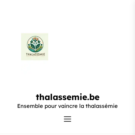
Passer
au
contenu
thalassemie.be
thalassemie.be
Ensemble pour vaincre la thalassémie