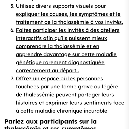
Utilisez divers supports visuels pour
expliquer les causes, les symptômes et le
traitement de la thalassémie à vos invités.
Faites participer les invités à des ateliers
interactifs afin qu’ils puissent mieux
comprendre la thalassémie et en
apprendre davantage sur cette maladie
génétique rarement diagnostiquée
correctement au départ .
Offrez un espace où les personnes
touchées par une forme grave ou légère
de thalassémie peuvent partager leurs
histoires et exprimer leurs sentiments face
à cette maladie chronique incurable
Parlez aux participants sur la
thalassémie et ses symptômes.