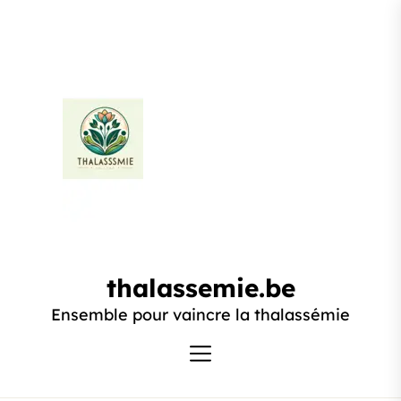
Passer
au
contenu
thalassemie.be
thalassemie.be
Ensemble pour vaincre la thalassémie