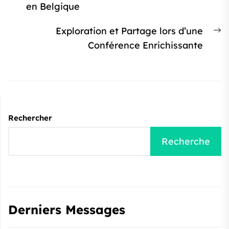
précédent
en Belgique
l’article
:
Ar
Exploration et Partage lors d’une
s
Conférence Enrichissante
:
Rechercher
Recherche
Derniers Messages