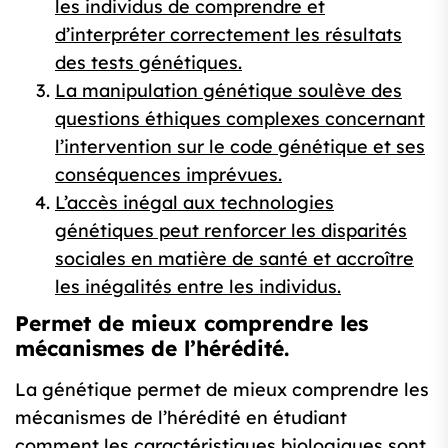
les individus de comprendre et
d’interpréter correctement les résultats
des tests génétiques.
La manipulation génétique soulève des
questions éthiques complexes concernant
l’intervention sur le code génétique et ses
conséquences imprévues.
L’accès inégal aux technologies
génétiques peut renforcer les disparités
sociales en matière de santé et accroître
les inégalités entre les individus.
Permet de mieux comprendre les
mécanismes de l’hérédité.
La génétique permet de mieux comprendre les
mécanismes de l’hérédité en étudiant
comment les caractéristiques biologiques sont