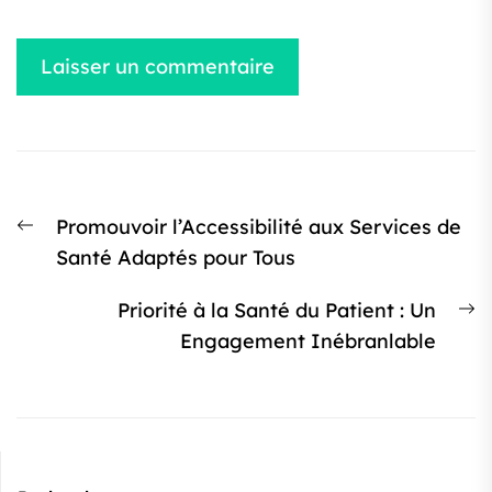
Navigation
Article
Promouvoir l’Accessibilité aux Services de
de
précédent
Santé Adaptés pour Tous
l’article
:
Ar
Priorité à la Santé du Patient : Un
s
Engagement Inébranlable
: