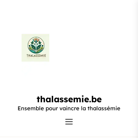
Passer
au
contenu
thalassemie.be
thalassemie.be
Ensemble pour vaincre la thalassémie