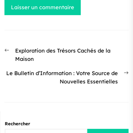
Navigation
Article
Exploration des Trésors Cachés de la
de
précédent
Maison
l’article
:
Ar
Le Bulletin d’Information : Votre Source de
s
Nouvelles Essentielles
:
Rechercher