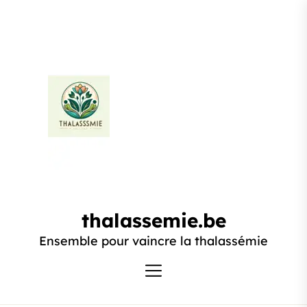
Passer
au
contenu
thalassemie.be
thalassemie.be
Ensemble pour vaincre la thalassémie