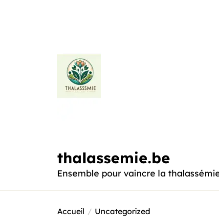
Passer
au
contenu
thalassemie.be
thalassemie.be
Ensemble pour vaincre la thalassémi
Accueil
Uncategorized