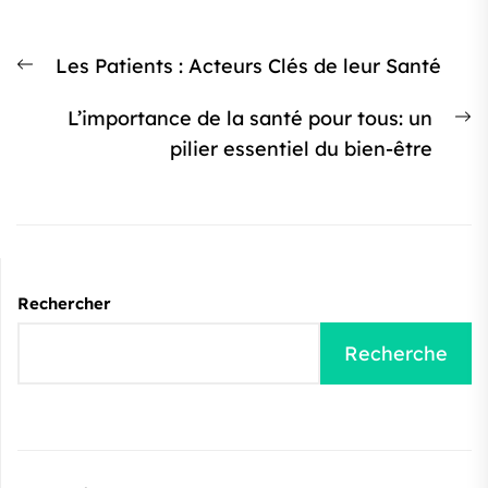
Navigation
Article
Les Patients : Acteurs Clés de leur Santé
de
précédent
l’article
Ar
L’importance de la santé pour tous: un
:
s
pilier essentiel du bien-être
:
Rechercher
Recherche