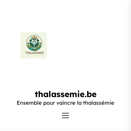
Passer
au
contenu
thalassemie.be
thalassemie.be
Ensemble pour vaincre la thalassémie