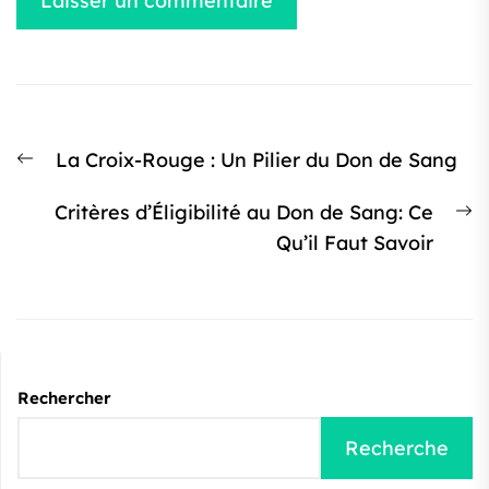
Navigation
Article
La Croix-Rouge : Un Pilier du Don de Sang
de
précédent
l’article
Ar
Critères d’Éligibilité au Don de Sang: Ce
:
s
Qu’il Faut Savoir
:
Rechercher
Recherche