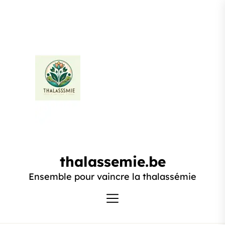
Passer
au
contenu
thalassemie.be
thalassemie.be
Ensemble pour vaincre la thalassémie