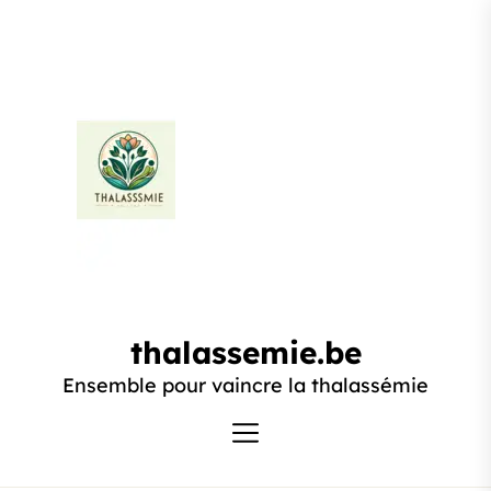
Passer
au
contenu
thalassemie.be
thalassemie.be
Ensemble pour vaincre la thalassémie