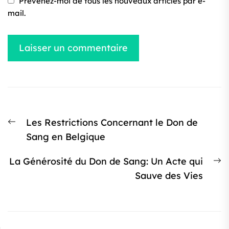
Prévenez-moi de tous les nouveaux articles par e-
mail.
Navigation
Article
Les Restrictions Concernant le Don de
de
précédent
Sang en Belgique
l’article
:
Ar
La Générosité du Don de Sang: Un Acte qui
s
Sauve des Vies
: