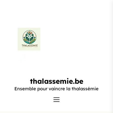
Passer
au
contenu
thalassemie.be
thalassemie.be
Ensemble pour vaincre la thalassémie