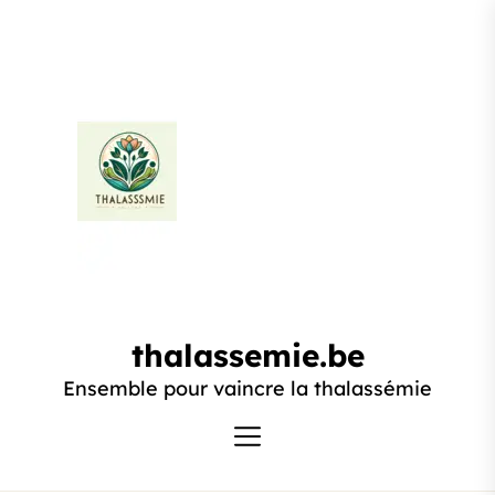
Passer
au
contenu
thalassemie.be
thalassemie.be
Ensemble pour vaincre la thalassémie