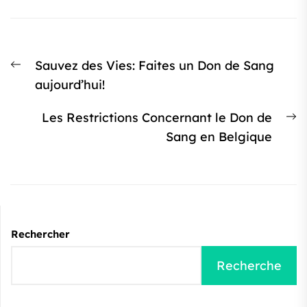
Navigation
Article
Sauvez des Vies: Faites un Don de Sang
de
précédent
aujourd’hui!
l’article
:
Ar
Les Restrictions Concernant le Don de
s
Sang en Belgique
:
Rechercher
Recherche