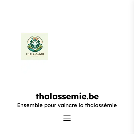
Passer
au
contenu
thalassemie.be
thalassemie.be
Ensemble pour vaincre la thalassémie