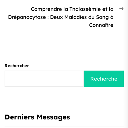
l’article
:
Ar
Comprendre la Thalassémie et la
s
Drépanocytose : Deux Maladies du Sang à
:
Connaître
Rechercher
Recherche
Derniers Messages