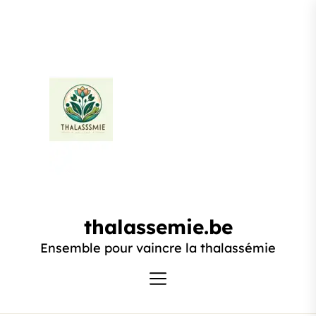
Passer
au
contenu
thalassemie.be
thalassemie.be
Ensemble pour vaincre la thalassémie