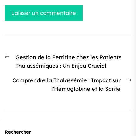
Navigation
Article
Gestion de la Ferritine chez les Patients
de
précédent
Thalassémiques : Un Enjeu Crucial
l’article
:
Ar
Comprendre la Thalassémie : Impact sur
s
l’Hémoglobine et la Santé
:
Rechercher