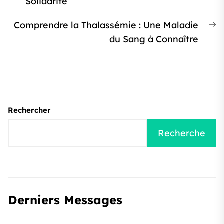
précédent
Solidarité
l’article
:
Ar
Comprendre la Thalassémie : Une Maladie
s
du Sang à Connaître
:
Rechercher
Recherche
Derniers Messages