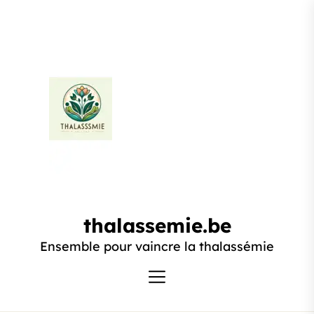
Passer
au
contenu
thalassemie.be
thalassemie.be
Ensemble pour vaincre la thalassémie