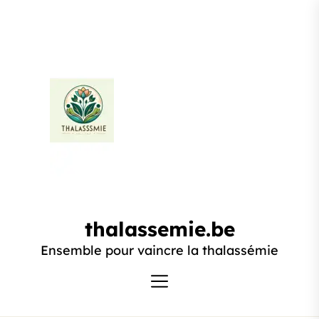
Passer
au
contenu
thalassemie.be
thalassemie.be
Ensemble pour vaincre la thalassémie