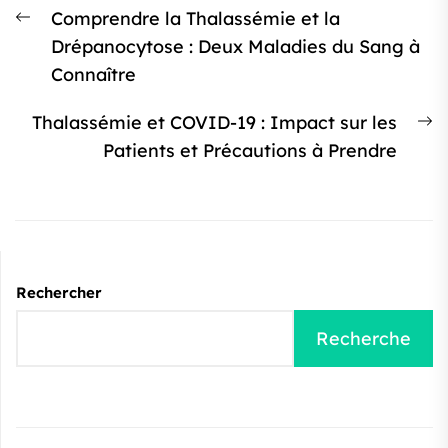
Navigation
Article
Comprendre la Thalassémie et la
de
précédent
Drépanocytose : Deux Maladies du Sang à
l’article
:
Connaître
Ar
Thalassémie et COVID-19 : Impact sur les
s
Patients et Précautions à Prendre
:
Rechercher
Recherche