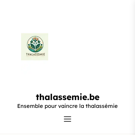
Passer
au
contenu
thalassemie.be
thalassemie.be
Ensemble pour vaincre la thalassémie