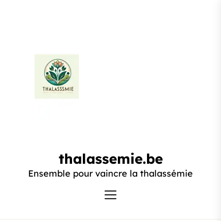
Passer
au
contenu
thalassemie.be
thalassemie.be
Ensemble pour vaincre la thalassémie