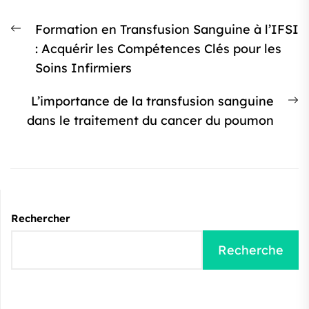
Navigation
Article
Formation en Transfusion Sanguine à l’IFSI
de
précédent
: Acquérir les Compétences Clés pour les
l’article
:
Soins Infirmiers
Ar
L’importance de la transfusion sanguine
s
dans le traitement du cancer du poumon
:
Rechercher
Recherche