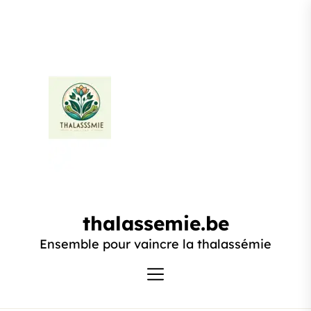
Passer
au
contenu
thalassemie.be
thalassemie.be
Ensemble pour vaincre la thalassémie