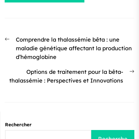
Navigation
Article
Comprendre la thalassémie bêta : une
de
précédent
maladie génétique affectant la production
l’article
:
d’hémoglobine
Ar
Options de traitement pour la bêta-
s
thalassémie : Perspectives et Innovations
:
Rechercher
Recherche