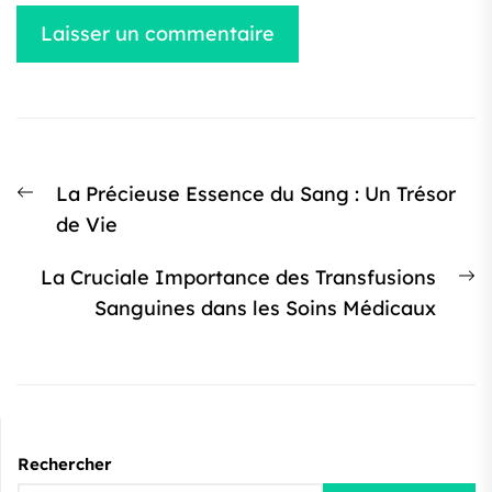
Navigation
Article
La Précieuse Essence du Sang : Un Trésor
de
précédent
de Vie
l’article
:
Ar
La Cruciale Importance des Transfusions
s
Sanguines dans les Soins Médicaux
:
Rechercher