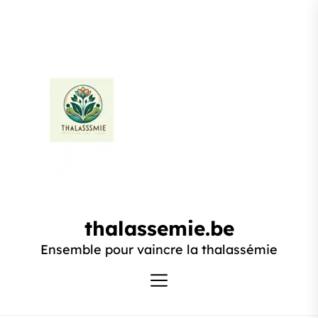
Passer
au
contenu
thalassemie.be
thalassemie.be
Ensemble pour vaincre la thalassémie