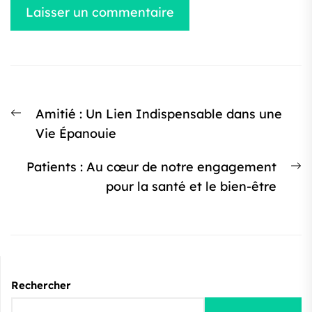
Navigation
Article
Amitié : Un Lien Indispensable dans une
de
précédent
Vie Épanouie
l’article
:
Ar
Patients : Au cœur de notre engagement
s
pour la santé et le bien-être
:
Rechercher