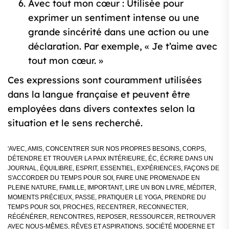
Avec tout mon cœur : Utilisée pour
exprimer un sentiment intense ou une
grande sincérité dans une action ou une
déclaration. Par exemple, « Je t’aime avec
tout mon cœur. »
Ces expressions sont couramment utilisées
dans la langue française et peuvent être
employées dans divers contextes selon la
situation et le sens recherché.
'AVEC
,
AMIS
,
CONCENTRER SUR NOS PROPRES BESOINS
,
CORPS
,
DÉTENDRE ET TROUVER LA PAIX INTÉRIEURE
,
ÉC
,
ÉCRIRE DANS UN
JOURNAL
,
ÉQUILIBRE
,
ESPRIT
,
ESSENTIEL
,
EXPÉRIENCES
,
FAÇONS DE
S'ACCORDER DU TEMPS POUR SOI
,
FAIRE UNE PROMENADE EN
PLEINE NATURE
,
FAMILLE
,
IMPORTANT
,
LIRE UN BON LIVRE
,
MÉDITER
,
MOMENTS PRÉCIEUX
,
PASSE
,
PRATIQUER LE YOGA
,
PRENDRE DU
TEMPS POUR SOI
,
PROCHES
,
RECENTRER
,
RECONNECTER
,
RÉGÉNÉRER
,
RENCONTRES
,
REPOSER
,
RESSOURCER
,
RETROUVER
AVEC NOUS-MÊMES
,
RÊVES ET ASPIRATIONS
,
SOCIÉTÉ MODERNE ET