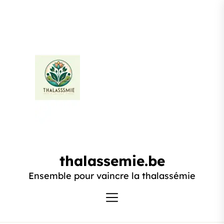
Passer
au
contenu
thalassemie.be
thalassemie.be
Ensemble pour vaincre la thalassémie