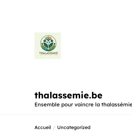
Passer
au
contenu
thalassemie.be
thalassemie.be
Ensemble pour vaincre la thalassémi
Accueil
Uncategorized