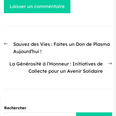
Navigation
Article
Sauvez des Vies : Faites un Don de Plasma
de
précédent
Aujourd’hui !
l’article
:
Ar
La Générosité à l’Honneur : Initiatives de
s
Collecte pour un Avenir Solidaire
:
Rechercher