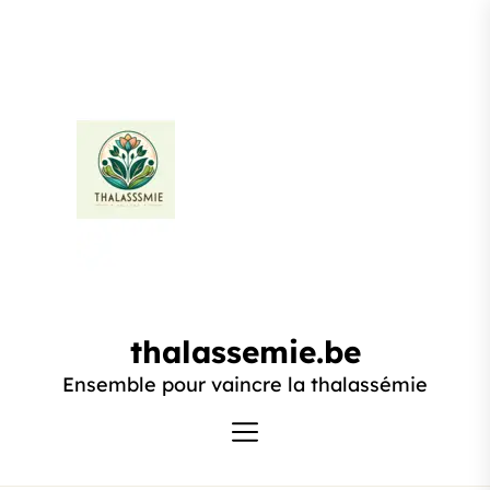
Passer
au
contenu
thalassemie.be
thalassemie.be
Ensemble pour vaincre la thalassémie