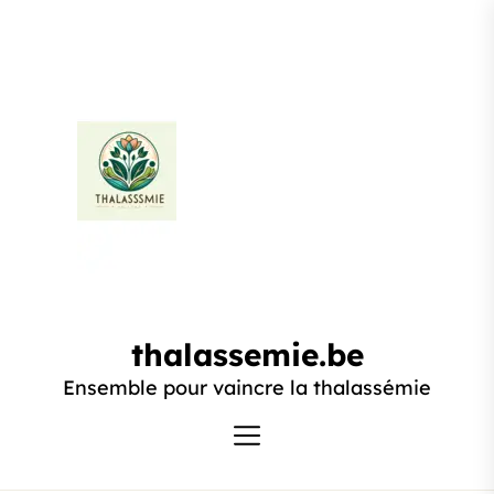
Passer
au
contenu
thalassemie.be
thalassemie.be
Ensemble pour vaincre la thalassémie