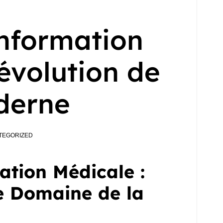
nformation
évolution de
derne
TEGORIZED
tion Médicale :
e Domaine de la