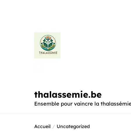
Passer
au
contenu
thalassemie.be
thalassemie.be
Ensemble pour vaincre la thalassémi
Accueil
Uncategorized