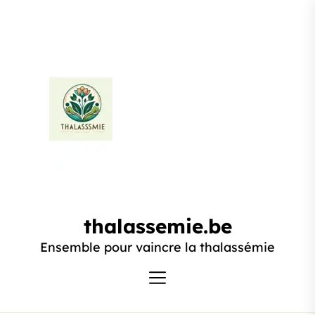
Passer
au
contenu
thalassemie.be
thalassemie.be
Ensemble pour vaincre la thalassémie