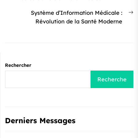
l’article
:
Ar
Système d’Information Médicale :
s
Révolution de la Santé Moderne
:
Rechercher
Recherche
Derniers Messages