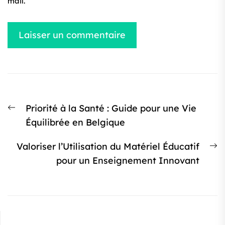
mail.
Navigation
Article
Priorité à la Santé : Guide pour une Vie
de
précédent
Équilibrée en Belgique
l’article
:
Ar
Valoriser l’Utilisation du Matériel Éducatif
s
pour un Enseignement Innovant
: