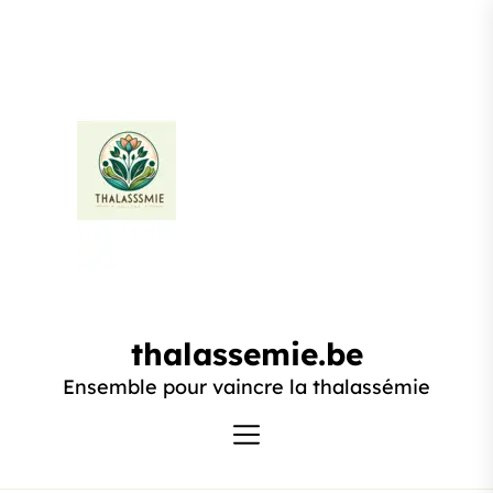
Passer
au
contenu
thalassemie.be
thalassemie.be
Ensemble pour vaincre la thalassémie